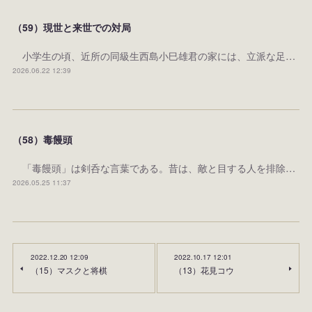
（59）現世と来世での対局
小学生の頃、近所の同級生西島小巳雄君の家には、立派な足…
2026.06.22 12:39
（58）毒饅頭
「毒饅頭」は剣呑な言葉である。昔は、敵と目する人を排除…
2026.05.25 11:37
2022.12.20 12:09
2022.10.17 12:01
（15）マスクと将棋
（13）花見コウ