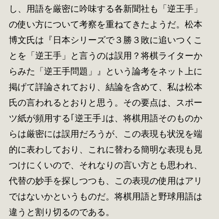
し、用語を厳密に吟味する各新聞社も「逆王手」
の使い方について考察を重ねてきたようだ。松本
博文氏は『日本シリーズで３勝３敗に追いつくこ
とを「逆王手」と言うのは誤用？将棋ライターか
らみた「逆王手問題」』という論考をネット上に
掲げて詳論されており、結論を含めて、私は松本
氏の言われるとおりと思う。その要点は、スポー
ツ紙が頻用する｢逆王手｣は、将棋用語そのものか
らは厳密には誤用だろうが、この表現も状況を端
的に表わしており、これに替わる簡明な表現も見
つけにくいので、それなりの言い方とも思われ、
代替の妙手を探しつつも、この表現の使用はアリ
ではないかというものだ。将棋用語と野球用語は
違うと割り切るのである。