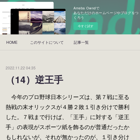
Ameba Owndで
あなただけのホームページやブログをつ
くろう
今すぐ試す
HOME
このサイトについて
記事一覧
2022.11.22 04:35
（14）逆王手
今年のプロ野球日本シリーズは、第７戦に至る
熱戦の末オリックスが４勝２敗１引き分けで勝利
した。７戦まで行けば、「王手」に対する「逆王
手」の表現がスポーツ紙を飾るのが普通だったか
もしれないが、それが無かったのが、１引き分け