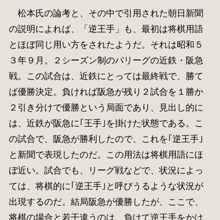
松本氏の論考と、その中で引用された朝日新聞
の説明によれば、「逆王手」も、最初は将棋用語
とほぼ同じ用い方をされたようだ。それは昭和５
３年９月。２シーズン制のパリーグの近鉄・阪急
戦。この試合は、近鉄にとっては最終戦で、勝て
ば優勝決定。負ければ阪急が残り２試合を１勝か
２引き分けで優勝という局面であり、見出し的に
は、近鉄が阪急に｢王手｣を掛けた状態である。こ
の試合で、阪急が勝利したので、これを｢逆王手｣
と新聞で表現したのだ。この用法は将棋用語にほ
ぼ近い。試合でも、リーグ戦などで、状況によっ
ては、将棋的に｢逆王手｣と呼びうるような状況が
出現するのだ。結局阪急が優勝したが、ここで、
将棋の場合と若干違うのは、負けて逆王手をかけ